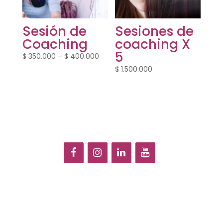
Sesión de
Sesiones de
Coaching
coaching X
5
Price
$
350.000
–
$
400.000
range:
$
1.500.000
$ 350.000
through
$ 400.000