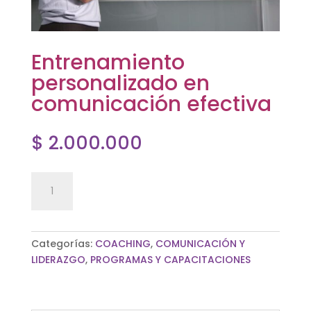
Entrenamiento
personalizado en
comunicación efectiva
$
2.000.000
Entrenamiento
Añadir al carrito
personalizado
en
comunicación
efectiva
Categorías:
COACHING
,
COMUNICACIÓN Y
cantidad
LIDERAZGO
,
PROGRAMAS Y CAPACITACIONES