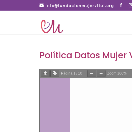
info@fundacionmujervital.org
Política Datos Mujer 
Página
1
/
10
Zoom
100%