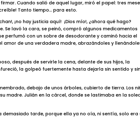
ió firmar. Cuando salió de aquel lugar, miró el papel: tres mes
ncreíble! Tanto tiempo… para esto.
uchan!, ¡no hay justicia aquí! ¡Dios mío!, ¿ahora qué hago?
te. Se lavó la cara, se peinó, compró algunos medicamentos
, se perfumó con un sobre de desodorante y caminó hacia el
o el amor de una verdadera madre, abrazándoles y llenándole
so, después de servirle la cena, delante de sus hijos, la
fureció, la golpeó fuertemente hasta dejarla sin sentido y si
embrado, debajo de unos árboles, cubierto de tierra. Los ni
su madre. Julián en la cárcel, donde se lastimaba en la sol
 demasiado tarde, porque ella ya no oía, ni sentía, solo era