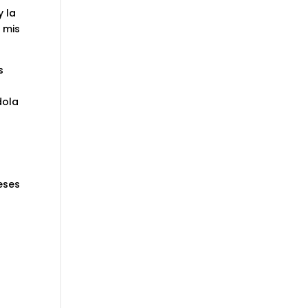
y la
 mis
s
dola
eses