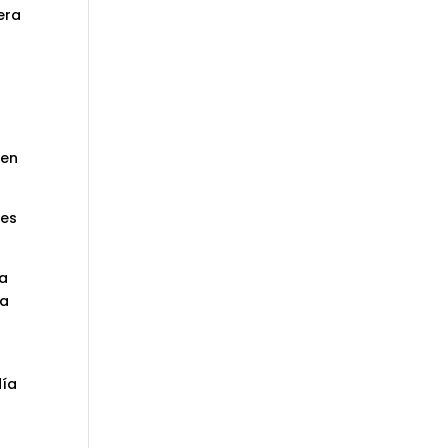
era
 en
res
la
la
día