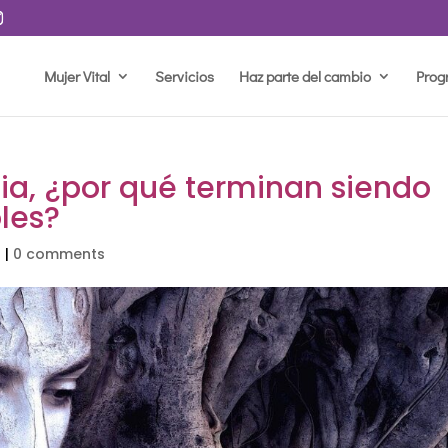
Mujer Vital
Servicios
Haz parte del cambio
Prog
cia, ¿por qué terminan siendo
oles?
a
|
0 comments