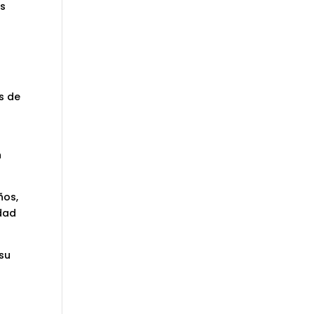
es
s de
n
ños,
edad
 su