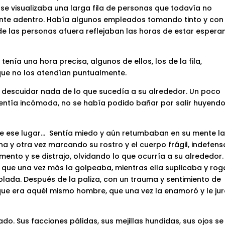
 se visualizaba una larga fila de personas que todavía no
gente adentro. Había algunos empleados tomando tinto y con 
s de las personas afuera reflejaban las horas de estar esper
tenía una hora precisa, algunos de ellos, los de la fila,
ue no los atendían puntualmente.
 descuidar nada de lo que sucedía a su alrededor. Un poco
entía incómoda, no se había podido bañar por salir huyend
 de ese lugar… Sentía miedo y aún retumbaban en su mente l
una y otra vez marcando su rostro y el cuerpo frágil, indefen
mento y se distrajo, olvidando lo que ocurría a su alrededor.
, que una vez más la golpeaba, mientras ella suplicaba y ro
lada. Después de la paliza, con un trauma y sentimiento de
que era aquél mismo hombre, que una vez la enamoró y le ju
o. Sus facciones pálidas, sus mejillas hundidas, sus ojos se