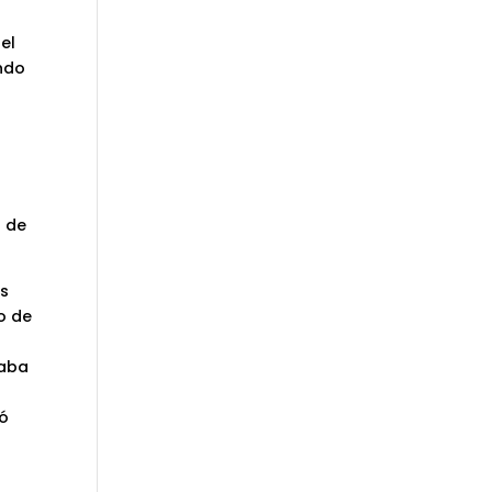
el
ando
o de
as
so de
gaba
ró