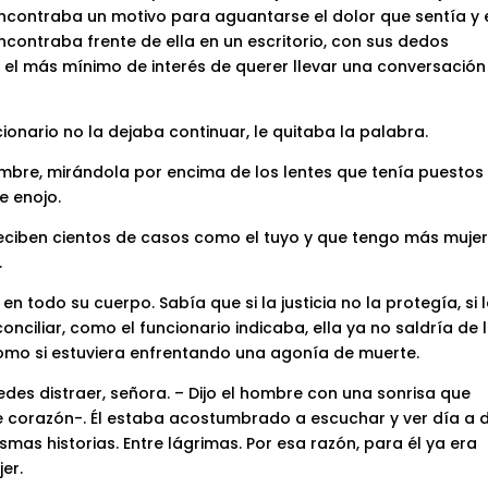
contraba un motivo para aguantarse el dolor que sentía y 
ncontraba frente de ella en un escritorio, con sus dedos
 el más mínimo de interés de querer llevar una conversación
cionario no la dejaba continuar, le quitaba la palabra.
hombre, mirándola por encima de los lentes que tenía puestos
e enojo.
reciben cientos de casos como el tuyo y que tengo más muje
.
en todo su cuerpo. Sabía que si la justicia no la protegía, si 
nciliar, como el funcionario indicaba, ella ya no saldría de 
como si estuviera enfrentando una agonía de muerte.
des distraer, señora. – Dijo el hombre con una sonrisa que
e corazón-. Él estaba acostumbrado a escuchar y ver día a 
as historias. Entre lágrimas. Por esa razón, para él ya era
er.