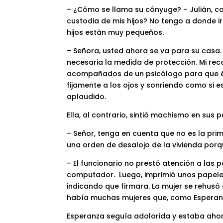
– ¿Cómo se llama su cónyuge? – Julián, co
custodia de mis hijos? No tengo a donde 
hijos están muy pequeños.
– Señora, usted ahora se va para su casa. 
necesaria la medida de protección. Mi re
acompañados de un psicólogo para que él 
fijamente a los ojos y sonriendo como si e
aplaudido.
Ella, al contrario, sintió machismo en sus 
– Señor, tenga en cuenta que no es la pri
una orden de desalojo de la vivienda por
– El funcionario no prestó atención a las 
computador. Luego, imprimió unos papeles. 
indicando que firmara. La mujer se rehusó 
había muchas mujeres que, como Esperanz
Esperanza seguía adolorida y estaba ahora